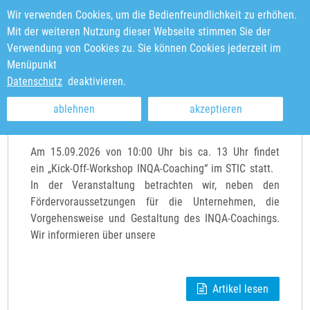
Wir verwenden Cookies, um die Bedienfreundlichkeit zu erhöhen.
Mit der weiteren Nutzung dieser Webseite stimmen Sie der
Verwendung von Cookies zu. Sie können Cookies jederzeit im
Menüpunkt
Sie sind hier:
Startseite
>
News & Veranstaltungen
Datenschutz
deaktivieren.
ablehnen
akzeptieren
Kick-Off-Workshop INQA-Coaching
Am 15.09.2026 von 10:00 Uhr bis ca. 13 Uhr findet
ein „Kick-Off-Workshop INQA-Coaching“ im STIC statt.
In der Veranstaltung betrachten wir, neben den
Fördervoraussetzungen für die Unternehmen, die
Vorgehensweise und Gestaltung des INQA-Coachings.
Wir informieren über unsere
Artikel lesen