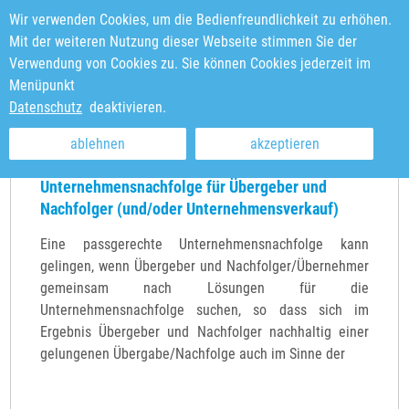
Wir verwenden Cookies, um die Bedienfreundlichkeit zu erhöhen.
Mit der weiteren Nutzung dieser Webseite stimmen Sie der
Verwendung von Cookies zu. Sie können Cookies jederzeit im
Menüpunkt
Sie sind hier:
Startseite
>
News & Veranstaltungen
Datenschutz
deaktivieren.
ablehnen
akzeptieren
WebinarREIHE: Passgerechte Inhouse-
Unternehmensnachfolge für Übergeber und
Nachfolger (und/oder Unternehmensverkauf)
Eine passgerechte Unternehmensnachfolge kann
gelingen, wenn Übergeber und Nachfolger/Übernehmer
gemeinsam nach Lösungen für die
Unternehmensnachfolge suchen, so dass sich im
Ergebnis Übergeber und Nachfolger nachhaltig einer
gelungenen Übergabe/Nachfolge auch im Sinne der