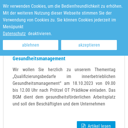
Wir verwenden Cookies, um die Bedienfreundlichkeit zu erhöhen.
Mit der weiteren Nutzung dieser Webseite stimmen Sie der
Verwendung von Cookies zu. Sie können Cookies jederzeit im
Menüpunkt
Sie sind hier:
Startseite
>
News & Veranstaltungen
Datenschutz
deaktivieren.
ablehnen
akzeptieren
Qualifizierungsbedarfe im innerbetrieblichen
Gesundheitsmanagement
Wir wollen Sie herzlich zu unserem Thementag
„Qualifizierungsbedarfe im innerbetrieblichen
Gesundheitsmanagement“ am 18.10.2023 von 09.00
bis 12.00 Uhr nach Prötzel OT Prädikow einladen. Das
BGM dient dem gesundheitsförderlichen Arbeitsplatz
und soll den Beschäftigten und dem Unternehmen
Artikel lesen