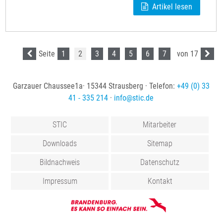
Artikel lesen
Seite
1
2
3
4
5
6
7
von 17
Garzauer Chaussee1a· 15344 Strausberg · Telefon:
+49 (0) 33
41 - 335 214
·
info
@
stic
.
de
STIC
Mitarbeiter
Downloads
Sitemap
Bildnachweis
Datenschutz
Impressum
Kontakt