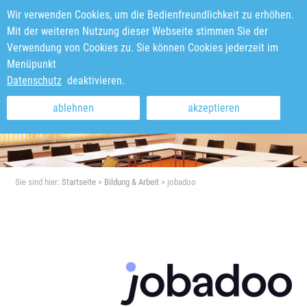
Wir verwenden Cookies, um die Bedienfreundlichkeit zu erhöhen.
Mit der weiteren Nutzung dieser Webseite stimmen Sie der
Verwendung von Cookies zu. Sie können Cookies jederzeit im
Menüpunkt
Datenschutz
deaktivieren.
ablehnen
akzeptieren
Sie sind hier:
Startseite
>
Bildung & Arbeit
>
jobadoo