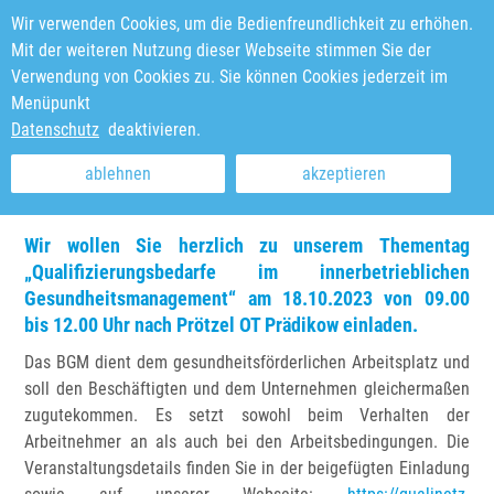
Wir verwenden Cookies, um die Bedienfreundlichkeit zu erhöhen.
Mit der weiteren Nutzung dieser Webseite stimmen Sie der
Verwendung von Cookies zu. Sie können Cookies jederzeit im
Menüpunkt
Sie sind hier:
Startseite
>
News & Veranstaltungen
>
Qualifizierungsbedarfe im
Datenschutz
deaktivieren.
innerbetrieblichen Gesundheitsmanagement
Qualifizierungsbedarfe im innerbetrieblichen
ablehnen
akzeptieren
Gesundheitsmanagement
Wir wollen Sie herzlich zu unserem
Thementag
„Qualifizierungsbedarfe im innerbetrieblichen
Gesundheitsmanagement“ am
18.10.2023 von 09.00
bis 12.00 Uhr
nach
Prötzel OT Prädikow
einladen.
Das BGM dient dem gesundheitsförderlichen Arbeitsplatz und
soll den Beschäftigten und dem Unternehmen gleichermaßen
zugutekommen. Es setzt sowohl beim Verhalten der
Arbeitnehmer an als auch bei den Arbeitsbedingungen. Die
Veranstaltungsdetails finden Sie in der beigefügten Einladung