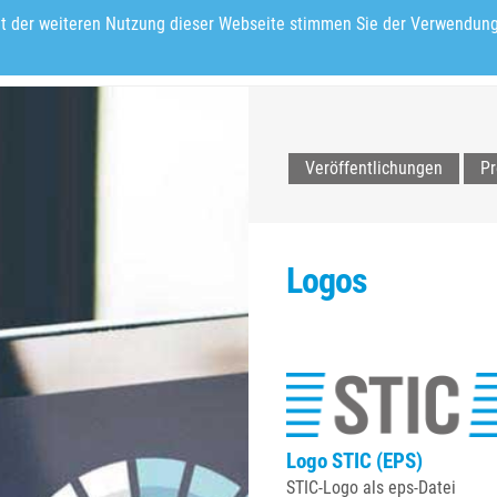
it der weiteren Nutzung dieser Webseite stimmen Sie der Verwendung
dung & Arbeit
Nachhaltig & Erneuerbar
Immobilien & Flächen
N
Veröffentlichungen
Pr
Logos
Logo STIC (EPS)
STIC-Logo als eps-Datei