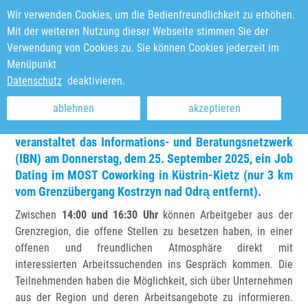
Wir verwenden Cookies, um die Bedienfreundlichkeit zu erhöhen.
Mit der weiteren Nutzung dieser Webseite stimmen Sie der
Verwendung von Cookies zu. Sie können Cookies jederzeit im
Menüpunkt
Sie sind hier:
Startseite
Datenschutz
deaktivieren.
Save the Date – Job Dating am 25.09.2025
ablehnen
akzeptieren
Zusammen mit der
Bundesagentur für Arbeit
veranstaltet das
Informations- und Beratungsnetzwerk
(IBN)
am Donnerstag, dem
25. September 2025
, ein
Job
Dating im MOST Coworking in Küstrin-Kietz
(nur 3 km
vom Grenzübergang Kostrzyn nad Odrą entfernt).
Zwischen
14:00 und 16:30 Uhr
können Arbeitgeber aus der
Grenzregion, die offene Stellen zu besetzen haben, in einer
offenen und freundlichen Atmosphäre direkt mit
interessierten Arbeitssuchenden ins Gespräch kommen. Die
Teilnehmenden haben die Möglichkeit, sich über Unternehmen
aus der Region und deren Arbeitsangebote zu informieren.