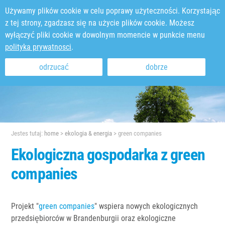
Używamy plików cookie w celu poprawy użyteczności. Korzystając
z tej strony, zgadzasz się na użycie plików cookie. Możesz
wyłączyć pliki cookie w dowolnym momencie w punkcie menu
polityka prywatnosci
.
odrzucać
dobrze
Jestes tutaj:
home
>
ekologia & energia
>
green companies
Ekologiczna gospodarka z green
companies
Projekt "
green companies
" wspiera nowych ekologicznych
przedsiębiorców w Brandenburgii oraz ekologiczne