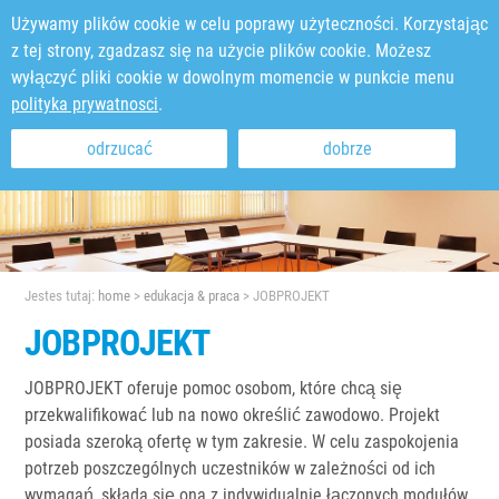
Używamy plików cookie w celu poprawy użyteczności. Korzystając
z tej strony, zgadzasz się na użycie plików cookie. Możesz
wyłączyć pliki cookie w dowolnym momencie w punkcie menu
polityka prywatnosci
.
odrzucać
dobrze
Jestes tutaj:
home
>
edukacja & praca
>
JOBPROJEKT
JOBPROJEKT
JOBPROJEKT oferuje pomoc osobom, które chcą się
przekwalifikować lub na nowo określić zawodowo. Projekt
posiada szeroką ofertę w tym zakresie. W celu zaspokojenia
potrzeb poszczególnych uczestników w zależności od ich
wymagań, składa się ona z indywidualnie łączonych modułów